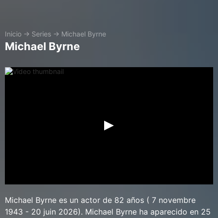
Inicio
→
Series
→
Michael Byrne
Michael Byrne
Michael Byrne es un actor de 82 años ( 7 novembre
1943 - 20 juin 2026). Michael Byrne ha aparecido en 25