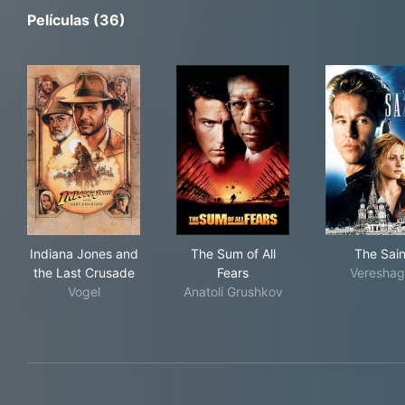
Películas (36)
Indiana Jones and the Last Crusade
The Sum of All Fears
The
Indiana Jones and
The Sum of All
The Sain
the Last Crusade
Fears
Vereshag
Vogel
Anatoli Grushkov