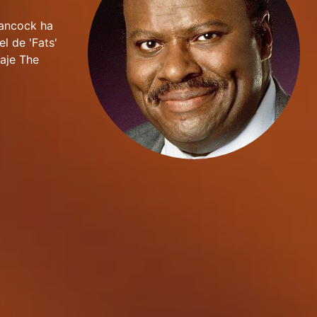
Hancock ha
l de 'Fats'
raje The