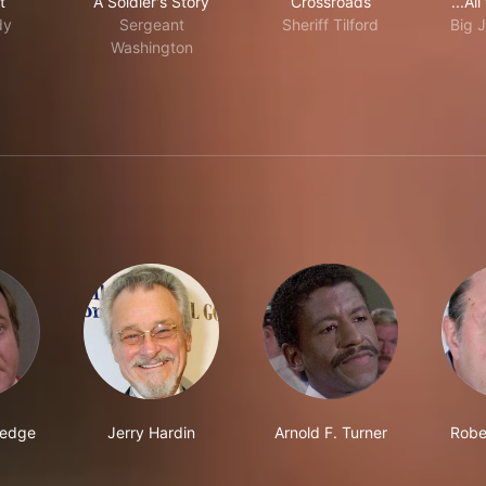
t
A Soldier's Story
Crossroads
...Al
dy
Sergeant
Sheriff Tilford
Big 
Washington
redge
Jerry Hardin
Arnold F. Turner
Robe