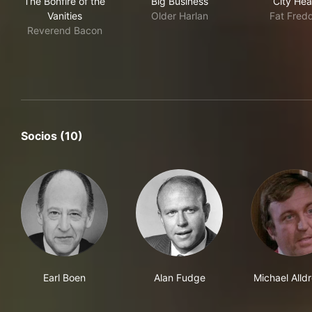
The Bonfire of the
Big Business
City Hea
Vanities
Older Harlan
Fat Fred
Reverend Bacon
Socios (10)
Earl Boen
Alan Fudge
Michael Alld