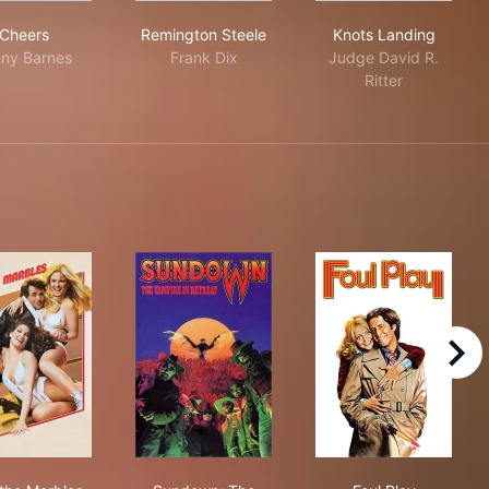
Cheers
Remington Steele
Knots Landing
Cheers
Remington Steele
Knots Landing
ny Barnes
Frank Dix
Judge David R.
Ritter
right
...All the Marbles
Sundown: The Vampire in Retreat
Foul Play