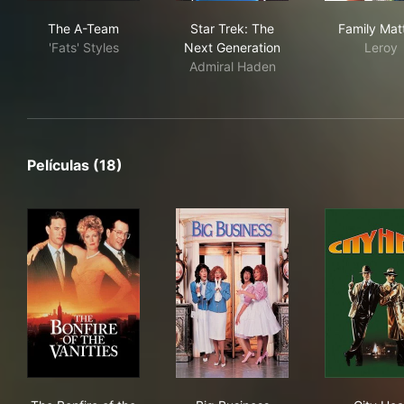
The A-Team
Star Trek: The Next Generati
Fam
The A-Team
Star Trek: The
Family Mat
'Fats' Styles
Next Generation
Leroy
Admiral Haden
Películas (18)
The Bonfire of the Vanities
Big Business
Cit