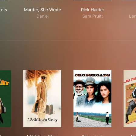
on
ily Matters
Murder, She Wrote
Rick Hunter
ters
Murder, She Wrote
Rick Hunter
Daniel
Sam Pruitt
Len
y Heat
A Soldier's Story
Crossroads