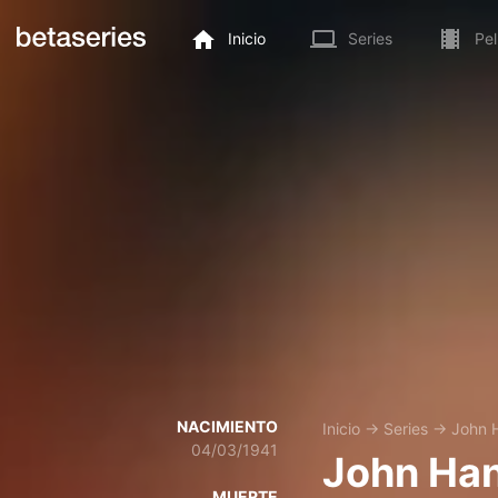
Inicio
Series
Pel
NACIMIENTO
Inicio
→
Series
→
John 
04/03/1941
John Ha
MUERTE