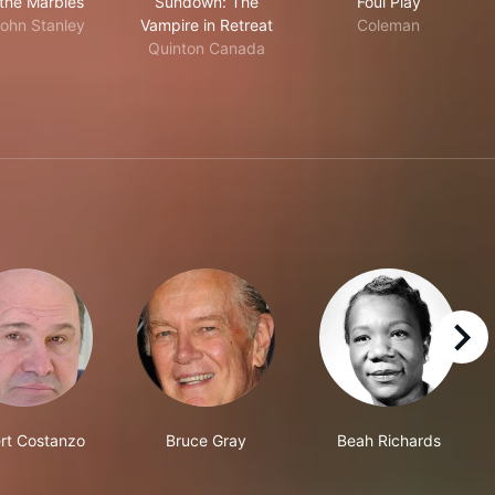
l the Marbles
Sundown: The
Foul Play
John Stanley
Vampire in Retreat
Coleman
Quinton Canada
right
rt Costanzo
Bruce Gray
Beah Richards