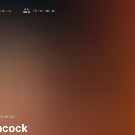
ículas
Comunidad
Hancock
ncock