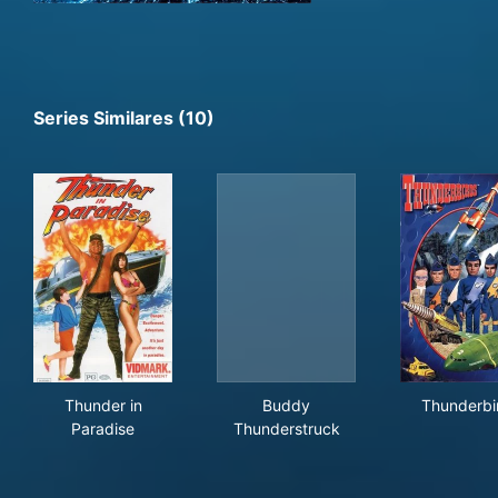
Series Similares (10)
Thunder in Paradise
Buddy Thunderstruck
Thu
Thunder in
Buddy
Thunderbi
Paradise
Thunderstruck