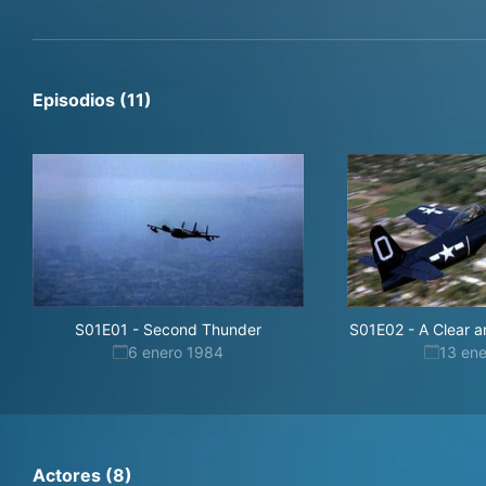
Episodios (11)
S01E01
-
Second Thunder
S01E02
-
A Clear 
6 enero 1984
13 en
Actores (8)