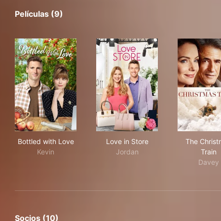
Películas (9)
Bottled with Love
Love in Store
The
Bottled with Love
Love in Store
The Christ
Kevin
Jordan
Train
Davey
Socios (10)