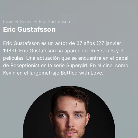
Inicio
→
Series
→
Eric Gustafsson
Eric Gustafsson
Eric Gustafsson es un actor de 37 años (27 janvier
1989). Eric Gustafsson ha aparecido en 5 series y 9
películas. Una actuación que se encuentra en el papel
de Receptionist en la serie Supergirl. En el cine, como
Kevin en el largometraje Bottled with Love.