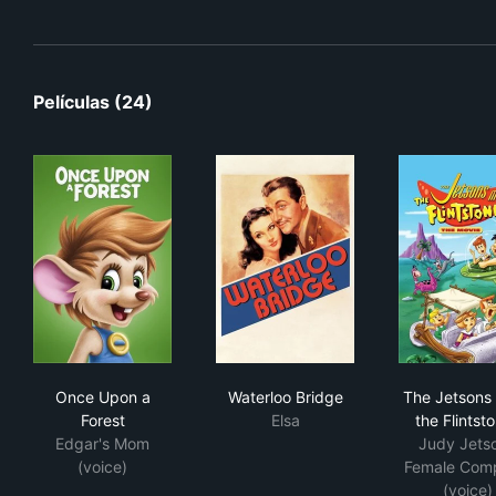
Películas (24)
Once Upon a Forest
Waterloo Bridge
The
Once Upon a
Waterloo Bridge
The Jetsons
Forest
Elsa
the Flintst
Edgar's Mom
Judy Jetso
(voice)
Female Com
(voice)