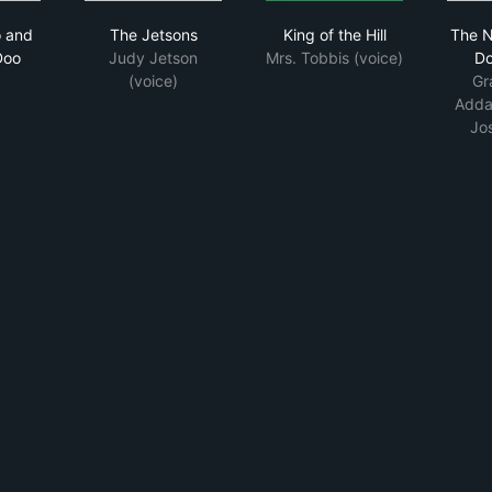
oby-Doo and Scrappy-Doo
The Jetsons
King of the Hill
 and
The Jetsons
King of the Hill
The 
Doo
Judy Jetson
Mrs. Tobbis (voice)
Do
(voice)
Gr
Adda
Jo