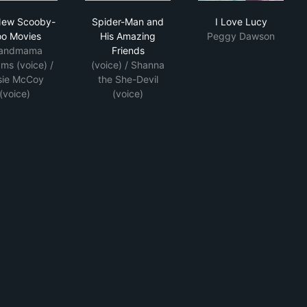
The New Scooby-Doo Movies
Spider-Man and His Amazing Friends
I Love Lucy
New Scooby-
Spider-Man and
I Love Lucy
o Movies
His Amazing
Peggy Dawson
andmama
Friends
ms (voice) /
(voice) / Shanna
sie McCoy
the She-Devil
(voice)
(voice)