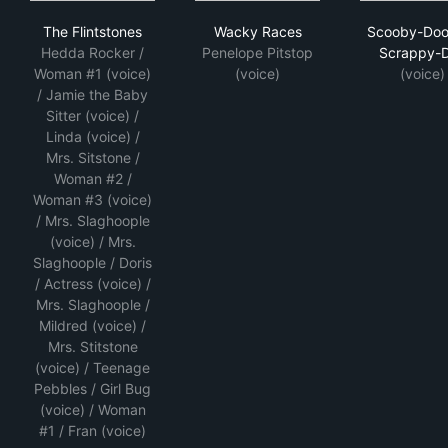
The Flintstones
Wacky Races
Sco
The Flintstones
Wacky Races
Scooby-Doo
Hedda Rocker /
Penelope Pitstop
Scrappy-
Woman #1 (voice)
(voice)
(voice)
/ Jamie the Baby
Sitter (voice) /
Linda (voice) /
Mrs. Sitstone /
Woman #2 /
Woman #3 (voice)
/ Mrs. Slaghoople
(voice) / Mrs.
Slaghoople / Doris
/ Actress (voice) /
Mrs. Slaghoople /
Mildred (voice) /
Mrs. Stitstone
(voice) / Teenage
Pebbles / Girl Bug
(voice) / Woman
#1 / Fran (voice)