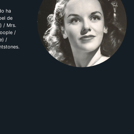
do ha
pel de
) / Mrs.
oople /
e) /
ntstones.