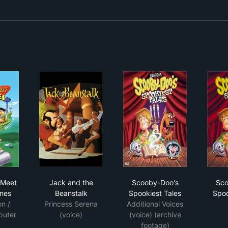
 Jetsons Meet the Flintstones
Jack and the Beanstalk
Scooby-Doo's Spookie
 Meet
Jack and the
Scooby-Doo's
Sco
ones
Beanstalk
Spookiest Tales
Spoo
n /
Princess Serena
Additional Voices
puter
(voice)
(voice) (archive
footage)