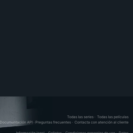
Todas las series
·
Todas las películas
Documentación API
·
Preguntas frecuentes
·
Contacta con atención al cliente
Información legal
·
Galletas
·
Condiciones generales de uso
·
Datos