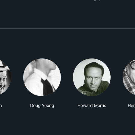
h
Doug Young
Howard Morris
Hen