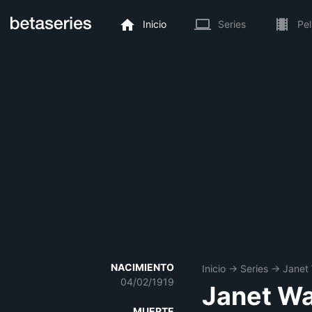
Inicio
Series
Pel
NACIMIENTO
Inicio
→
Series
→
Janet
04/02/1919
Janet W
MUERTE