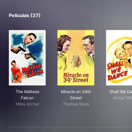
Películas (37)
The Maltese Falcon
Miracle on 34th Street
Sha
The Maltese
Miracle on 34th
Shall We D
Falcon
Street
Arthur Mil
Miles Archer
Thomas Mara