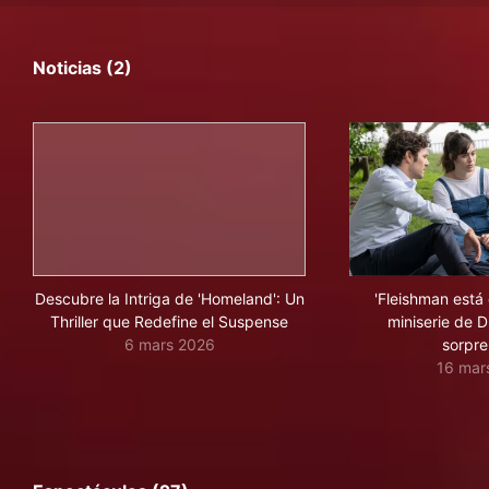
Noticias (2)
Descubre la Intriga de 'Homeland': Un
'Fleishman está
Thriller que Redefine el Suspense
miniserie de 
6 mars 2026
sorpr
16 mar