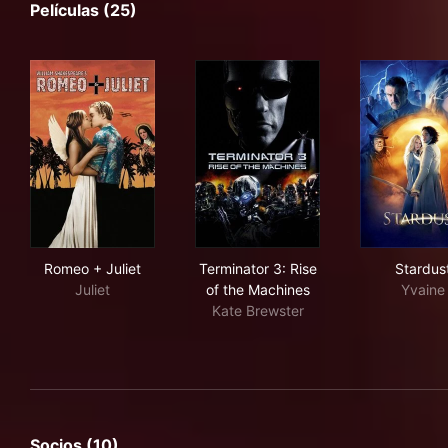
Películas (25)
Romeo + Juliet
Terminator 3: Rise of the Ma
Sta
Romeo + Juliet
Terminator 3: Rise
Stardus
Juliet
of the Machines
Yvaine
Kate Brewster
Socios (10)