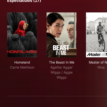
Espectáculos (27)
Homeland
The Beast In Me
Mas
Homeland
The Beast In Me
Master of 
Carrie Mathison
Agatha 'Aggie'
Nina
Wiggs / Aggie
Wiggs