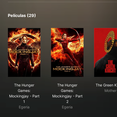
Películas (29)
The Hunger Games: Mockingjay - Part 1
The Hunger Games: Mockingja
The
The Hunger
The Hunger
The Green K
Games:
Games:
Mother
Mockingjay - Part
Mockingjay - Part
1
2
Egeria
Egeria