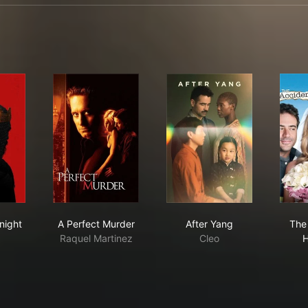
y - Part 2
 Green Knight
A Perfect Murder
After Yang
night
A Perfect Murder
After Yang
The
Raquel Martinez
Cleo