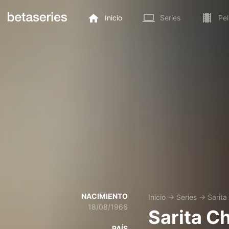
Inicio
Series
Pel
NACIMIENTO
Inicio
→
Series
→
Sarit
18/08/1966
Sarita C
PAÍS