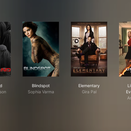
eland
Blindspot
Elementary
d
Blindspot
Elementary
Li
son
Sophia Varma
Gira Pal
Ev
A