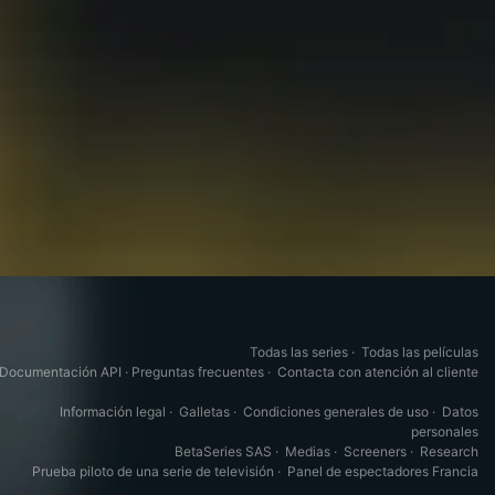
Todas las series
·
Todas las películas
Documentación API
·
Preguntas frecuentes
·
Contacta con atención al cliente
Información legal
·
Galletas
·
Condiciones generales de uso
·
Datos
personales
BetaSeries SAS
·
Medias
·
Screeners
·
Research
Prueba piloto de una serie de televisión
·
Panel de espectadores Francia