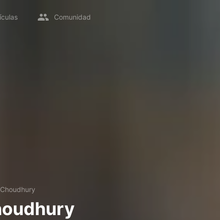
ículas
Comunidad
a Choudhury
houdhury