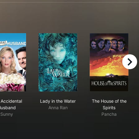
right
The Accidental Husband
Lady in the Water
The House of t
 Accidental
Lady in the Water
The House of the
Husband
Anna Ran
Spirits
Sunny
Pancha