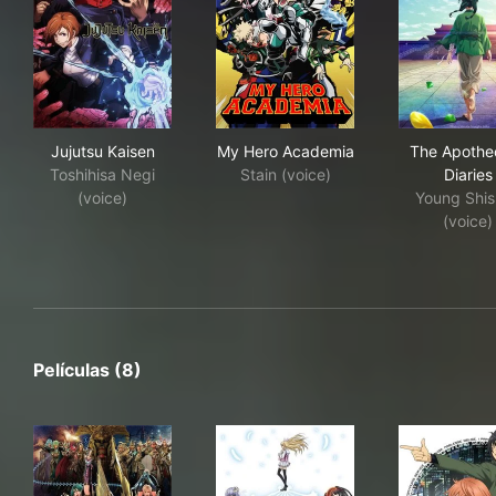
Jujutsu Kaisen
My Hero Academia
The
Jujutsu Kaisen
My Hero Academia
The Apothe
Toshihisa Negi
Stain (voice)
Diaries
(voice)
Young Shi
(voice)
Películas (8)