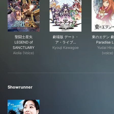
聖闘士星矢 LEGEND of SANCTUARY
劇場版 デート・ア・ライブ 
東のエ
聖闘士星矢
劇場版 デート・
東のエデン 劇
LEGEND of
ア・ライブ…
Paradise L
SANCTUARY
Kyouji Kawagoe
Yudai Hir
Aiolia (Voice)
(voice)
Showrunner