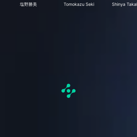
塩野勝美
Tomokazu Seki
Shinya Taka