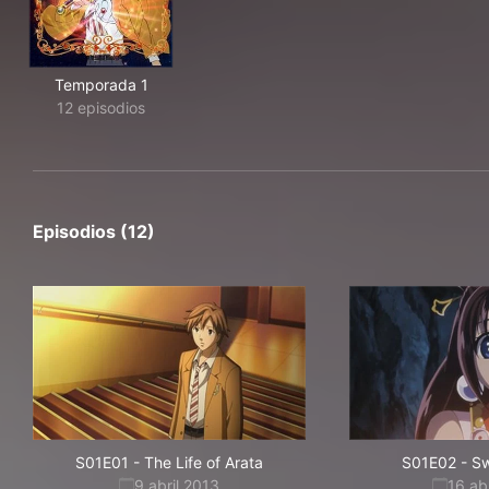
Temporada 1
12 episodios
Episodios (12)
S01E01
-
The Life of Arata
S01E02
-
Sw
9 abril 2013
16 ab