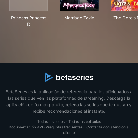
Princess Princess D
Marriage Toxin
The
Princess Princess
Marriage Toxin
The Ogre's 
D
BetaSeries es la aplicación de referencia para los aficionados a
las series que ven las plataformas de streaming. Descarga la
aplicación de forma gratuita, rellena las series que te gustan y
recibe recomendaciones al instante.
Todas las series
·
Todas las películas
Documentación API
·
Preguntas frecuentes
·
Contacta con atención al
cliente