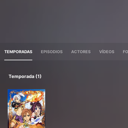
TEMPORADAS
EPISODIOS
ACTORES
VÍDEOS
F
Temporada (1)