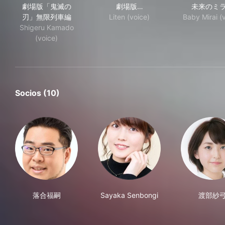
劇場版「鬼滅の
劇場版…
未来のミ
刃」無限列車編
Liten (voice)
Baby Mirai (
Shigeru Kamado
(voice)
Socios (10)
落合福嗣
Sayaka Senbongi
渡部紗