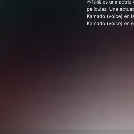
本渡楓 es una actriz d
películas. Una actua
Kamado (voice) en la
Kamado (voice) 