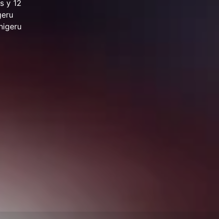
s y 12
geru
higeru