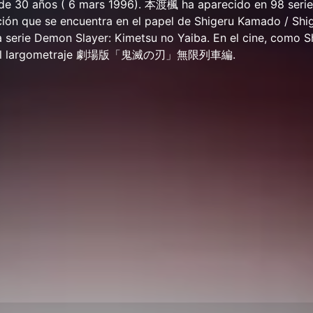
e 30 años ( 6 mars 1996). 本渡楓 ha aparecido en 98 serie
ción que se encuentra en el papel de Shigeru Kamado / Shi
 serie Demon Slayer: Kimetsu no Yaiba. En el cine, como S
en el largometraje 劇場版「鬼滅の刃」無限列車編.