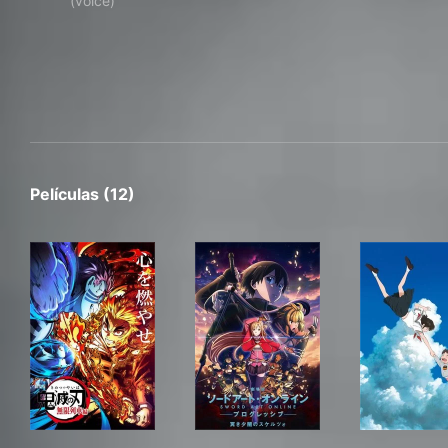
(voice)
Películas (12)
劇場版「鬼滅の刃」無限列車編
劇場版 ソードアート・オンライ
未