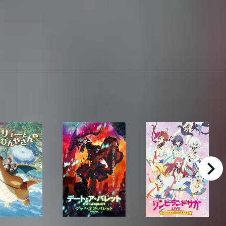
right
 後編 ナイトメア・オア・クイーン
カイリューとゆうびんやさん
デート・ア・バレット 前編 デッド・オ
ゾンビランドサ