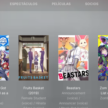
ESPECTÁCULOS
PELÍCULAS
SOCIOS
t Time I Got Reincarnated as a Slime
Fruits Basket (2019)
Beastars
 Got
Fruits Basket
Beastars
Zom 
 as a
(2019)
Announcement
List
Female Student
(voice) /
Zomb
ce)
(voice) / Hinata
Announcer (voice)