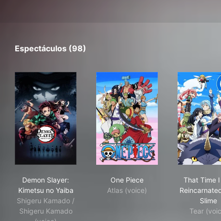
Espectáculos (98)
Demon Slayer: Kimetsu no Yaiba
One Piece
Tha
Demon Slayer:
One Piece
That Time I
Kimetsu no Yaiba
Atlas (voice)
Reincarnated
Shigeru Kamado /
Slime
Shigeru Kamado
Tear (voi