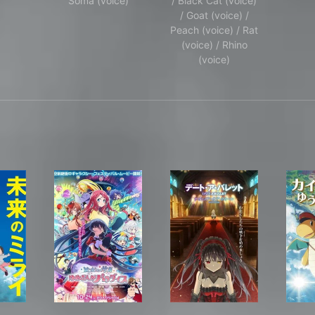
Sōma (voice)
/ Black Cat (voice)
/ Goat (voice) /
Peach (voice) / Rat
(voice) / Rhino
(voice)
ン -プログレッシブ- 冥き夕闇のスケルツォ
来のミライ
劇場版 ゾンビランドサガ ゆめぎんがパラダイス
デート・ア・バレット