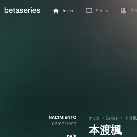
Inicio
Series
Pel
NACIMIENTO
Inicio
→
Series
→
本渡楓
06/03/1996
本渡楓
PAÍS