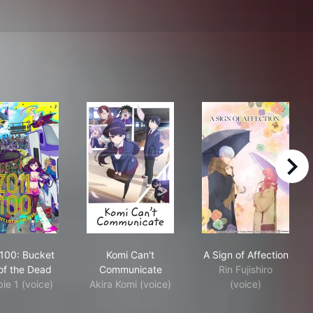
right
Zom 100: Bucket List of the Dead
Komi Can't Communicate
A Sign of Affec
100: Bucket
Komi Can't
A Sign of Affection
 of the Dead
Communicate
Rin Fujishiro
ie 1 (voice)
Akira Komi (voice)
(voice)