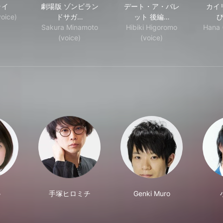
ライ
劇場版 ゾンビラン
デート・ア・バレ
カイ
voice)
ドサガ…
ット 後編…
Sakura Minamoto
Hibiki Higoromo
Hana 
(voice)
(voice)
弓
手塚ヒロミチ
Genki Muro