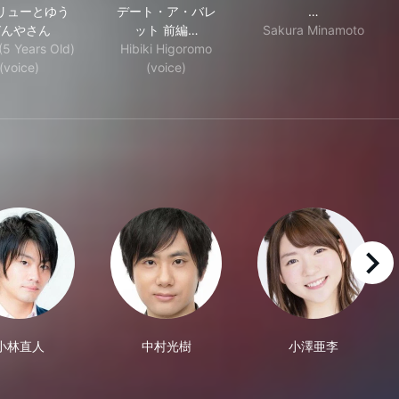
リューとゆう
デート・ア・バレ
…
びんやさん
ット 前編…
Sakura Minamoto
(5 Years Old)
Hibiki Higoromo
(voice)
(voice)
right
小林直人
中村光樹
小澤亜李