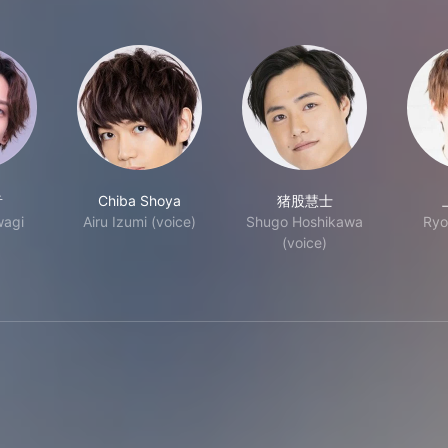
音
Chiba Shoya
猪股慧士
wagi
Airu Izumi (voice)
Shugo Hoshikawa
Ryo
(voice)