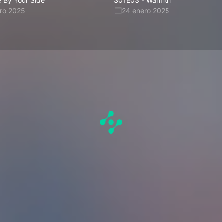
Be By Your Side
S01E03
-
Warmth
ero 2025
24 enero 2025