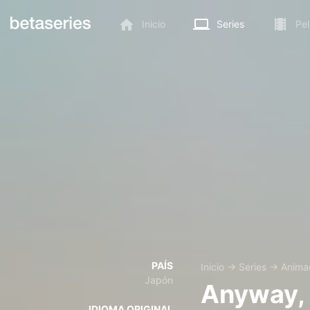
Inicio
Series
Pel
PAÍS
Inicio
→
Series
→
Anima
Japón
Anyway, I
IDIOMA ORIGINAL