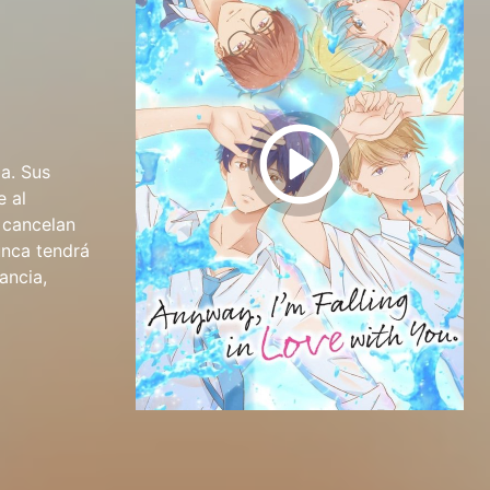
a. Sus
e al
 cancelan
unca tendrá
ancia,