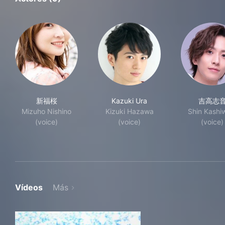
新福桜
Kazuki Ura
吉高志
Mizuho Nishino
Kizuki Hazawa
Shin Kashi
(voice)
(voice)
(voice)
Vídeos
Más