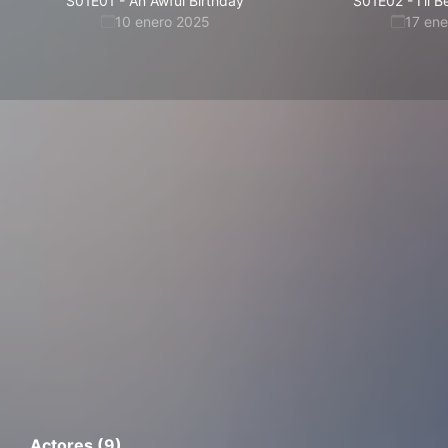
S01E01
-
An Awful Birthday
S01E02
-
I'll 
10 enero 2025
17 en
Actores (9)