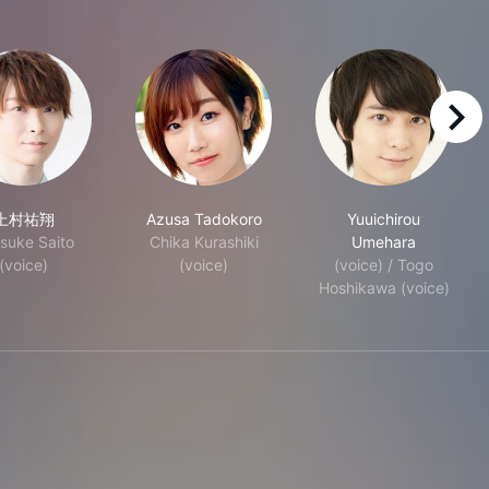
right
上村祐翔
Azusa Tadokoro
Yuuichirou
suke Saito
Chika Kurashiki
Umehara
(voice)
(voice)
(voice) / Togo
Hoshikawa (voice)