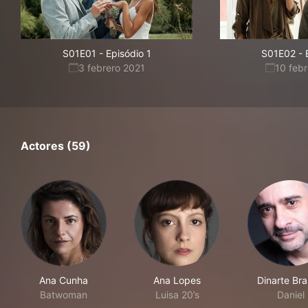
S01E01
-
Episódio 1
S01E02
-
3 febrero 2021
10 feb
Actores (59)
Ana Cunha
Ana Lopes
Dinarte Br
Batwoman
Luisa 20’s
Daniel