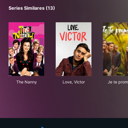
Series Similares (13)
The Nanny
Love, Victor
Je 
The Nanny
Love, Victor
Je te prom