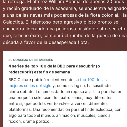
la refriega. El alférez William Adama, de apenas 20 años
y recién graduado de la academia, se encuentra asignado
a una de las naves más poderosas de la flota colonial... la
Galactica. El talentoso pero agresivo piloto pronto se
encuentra liderando una peligrosa misión de alto secreto
que, si tiene éxito, cambiará el rumbo de la guerra de una
década a favor de la desesperada flota.
EL CONSEJO DE BETASERIES
4 series del top 100 de la BBC para descubrir (o
redescubrir) este fin de semana
BBC Culture publicó recientemente
su top 100 de las
mejores series del siglo
y, como es lógico, ha suscitado
cierto debate. Le hemos dado un repaso a la lista para hacer
una pequeña selección de cuatro series, muy diferentes
entre sí, que podrás ver (o volver a ver) en diferentes
plataformas. Una recomendación para el finde ecléctica, con
algo para todo el mundo: animación, musicales, ciencia
ficción, drama político...