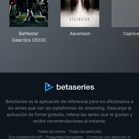
Battlestar Galactica (2003)
Ascension
Cap
Battlestar
Ascension
Caprica
Galactica (2003)
BetaSeries es la aplicación de referencia para los aficionados a
las series que ven las plataformas de streaming. Descarga la
aplicación de forma gratuita, rellena las series que te gustan y
recibe recomendaciones al instante.
Todas las series
·
Todas las películas
Documentación API
·
Preguntas frecuentes
·
Contacta con atención al