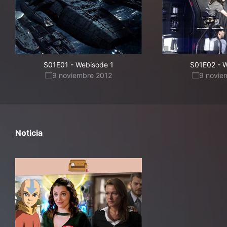
S01E01
-
Webisode 1
S01E02
-
W
9 noviembre 2012
9 novie
Noticia