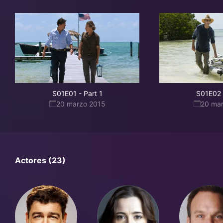
S01E01
-
Part 1
S01E02
20 marzo 2015
20 ma
Actores (23)