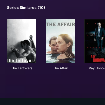
Series Similares (10)
The Leftovers
The Affair
Ray
The Leftovers
The Affair
Ray Dono