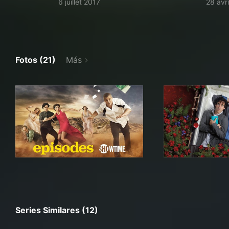
6 juillet 2017
28 avr
Fotos (21)
Más
Series Similares (12)