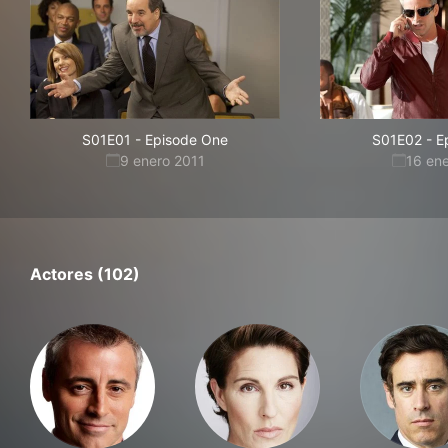
S01E01
-
Episode One
S01E02
-
E
9 enero 2011
16 en
Actores (102)