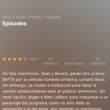
Inicio
→
Series
→
Netflix
→
Episodes
Episodes
2011
6K
5
41
miembros
temporadas
episodios
Un feliz matrimonio, Sean y Beverly ganan otro premio
BAFTA por su exitosa comedia británica, Lyman’s Boys.
Sin embargo, se mudan a Hollywood para hacer la
versión estadounidense para un público americano. Sin
tener opción, eligen a Matt LeBlanc para interpretar a un
personaje del programa, quien no sólo daña su
reputación y la del show, sino también su matrimonio.