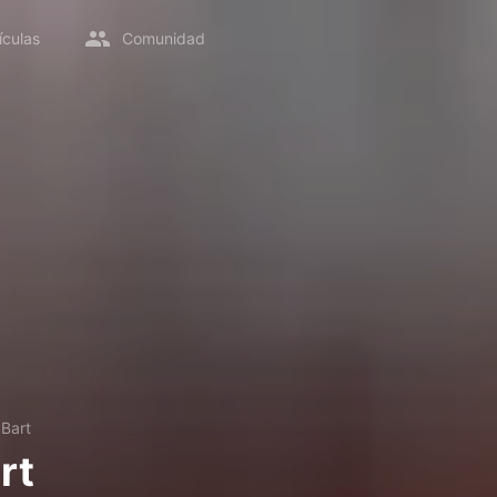
ículas
Comunidad
Bart
rt