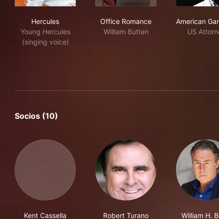
Hercules
Office Romance
Ame
Hercules
Office Romance
American Ga
Young Hercules
William Butten
US Attorn
(singing voice)
Socios (10)
Kent Cassella
Robert Turano
William H. 