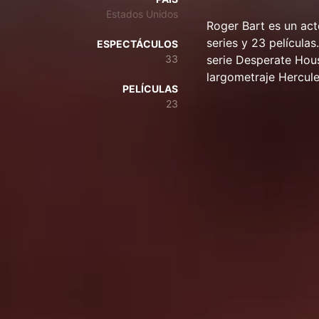
Estados Unidos
Roger Bart es un ac
series y 23 película
ESPECTÁCULOS
33
serie Desperate Hous
largometraje Hercule
PELÍCULAS
23