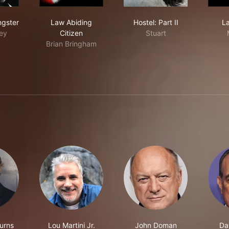
rican Gangster
Law Abiding Citizen
Hostel: Part II
ngster
Law Abiding
Hostel: Part II
La
ey
Citizen
Stuart
Brian Bringham
Burns
Lou Martini Jr.
John Doman
Da