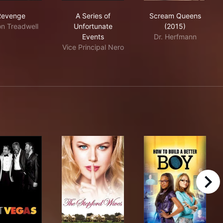
Revenge
A Series of Unfortunate Events
Scream Queen
Revenge
A Series of
Scream Queens
n Treadwell
Unfortunate
(2015)
Events
Dr. Herfmann
Vice Principal Nero
right