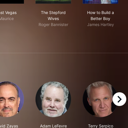
Last Vegas
The Stepford Wives
How to Build a
st Vegas
The Stepford
How to Build a
Maurice
Wives
Better Boy
Roger Bannister
James Hartley
right
vid Zayas
Adam LeFevre
Terry Serpico