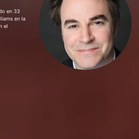
ido en 33
liams en la
n el