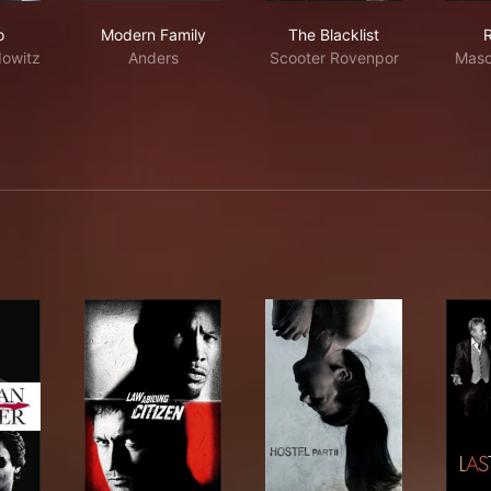
ntico
Modern Family
The Blacklist
o
Modern Family
The Blacklist
dowitz
Anders
Scooter Rovenpor
Maso