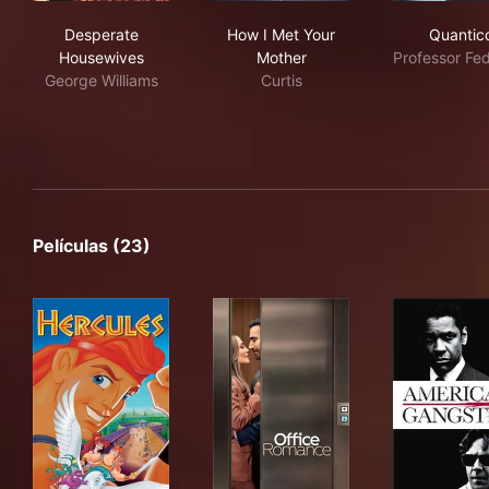
Desperate Housewives
How I Met Your Mother
Qua
Desperate
How I Met Your
Quantic
Housewives
Mother
Professor Fe
George Williams
Curtis
Películas (23)