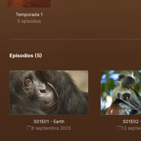
Temporada 1
5 episodios
Episodios (5)
S01E01
-
Earth
S01E02
6 septiembre 2023
13 septi