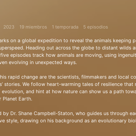
2023
19 miembros
1 temporada
5 episodios
rks on a global expedition to reveal the animals keeping p
uperspeed. Heading out across the globe to distant wilds
five episodes track how animals are moving, using ingenui
even evolving in unexpected ways.
 this rapid change are the scientists, filmmakers and local 
’ stories. We follow heart-warming tales of resilience that 
 evolution, and hint at how nature can show us a path tow
r Planet Earth.
ed by Dr. Shane Campbell-Staton, who guides us through e
ive style, drawing on his background as an evolutionary biol