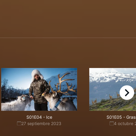
right
S01E04
-
Ice
S01E05
-
Gras
27 septiembre 2023
4 octubre 