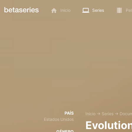
Inicio
Series
Pel
PAÍS
Inicio
→
Series
→
Docum
Estados Unidos
Evolutio
GÉNERO