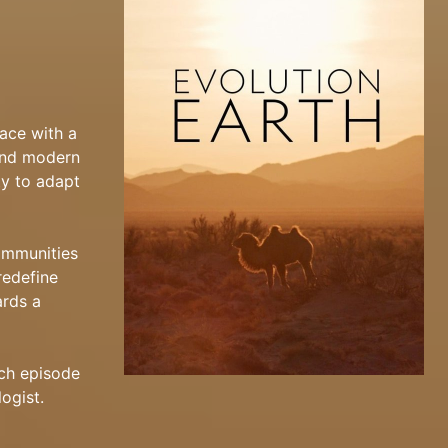
ace with a
 and modern
ty to adapt
communities
redefine
ards a
ach episode
ogist.