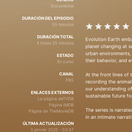
Documental
DURACIÓN DEL EPISODIO
55 minutos
DURACIÓN TOTAL
Evolution Earth emba
4 horas 35 minutos
planet changing at s
urban environments, 
ESTADO
their behavior, and 
En curso
CANAL
At the front lines of
PBS
recording the animals
our understanding of
ENLACES EXTERNOS
sustainable future fo
La página deTVDB
Página IMDB
The series is narrat
Página de TheMovieDB
in an intimate narrat
ÚLTIMA ACTUALIZACIÓN
3 janvier 2025 - 03:47