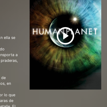
n ella se
ado
ansporta a
 praderas,
o de
os, en
or lo que
maras de
etalle. El