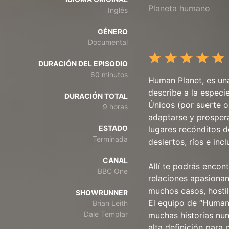
Planeta humano
Inglés
GÉNERO
Documental
DURACIÓN DEL EPISODIO
60 minutos
Human Planet, es una
describe a la especi
DURACIÓN TOTAL
Únicos (por suerte o
9 horas
adaptarse y prospera
ESTADO
lugares recónditos d
Terminada
desiertos, ríos e inc
CANAL
Allí te podrás encon
BBC One
relaciones apasionan
muchos casos, hostil
SHOWRUNNER
El equipo de “Human 
Brian Leith
Dale Templar
muchas historias nun
alta definición para 