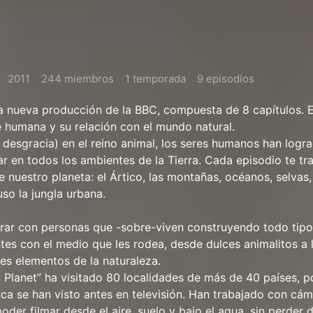
2011
244 miembros
1 temporada
9 episodios
 nueva producción de la BBC, compuesta de 8 capítulos. E
e humana y su relación con el mundo natural.
 desgracia) en el reino animal, los seres humanos han logr
r en todos los ambientes de la Tierra. Cada episodio te tr
e nuestro planeta: el Ártico, las montañas, océanos, selvas,
luso la jungla urbana.
trar con personas que -sobre-viven construyendo todo tip
tes con el medio que les rodea, desde dulces animalitos a l
es elementos de la naturaleza.
Planet” ha visitado 80 localidades de más de 40 países, p
ca se han visto antes en televisión. Han trabajado con cá
poder filmar desde el aire, suelo y bajo el agua, sin perder d