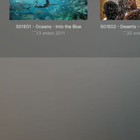
S01E01
-
Oceans - Into the Blue
S01E02
-
Deserts -
13 enero 2011
20 en