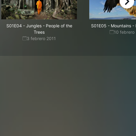
right
S01E04
-
Jungles - People of the
S01E05
-
Mountains - L
Trees
10 febrero
3 febrero 2011