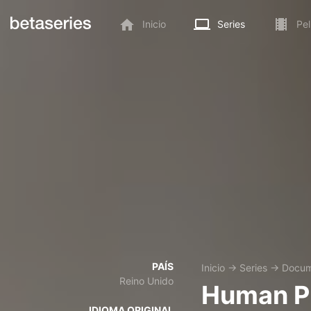
Inicio
Series
Pel
PAÍS
Inicio
→
Series
→
Docum
Reino Unido
Human P
IDIOMA ORIGINAL