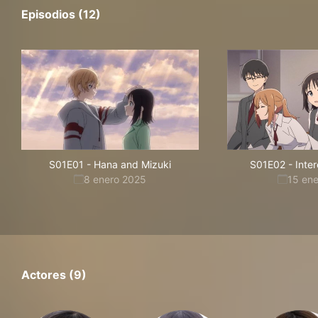
Episodios (12)
S01E01
-
Hana and Mizuki
S01E02
-
Inter
8 enero 2025
15 en
Actores (9)