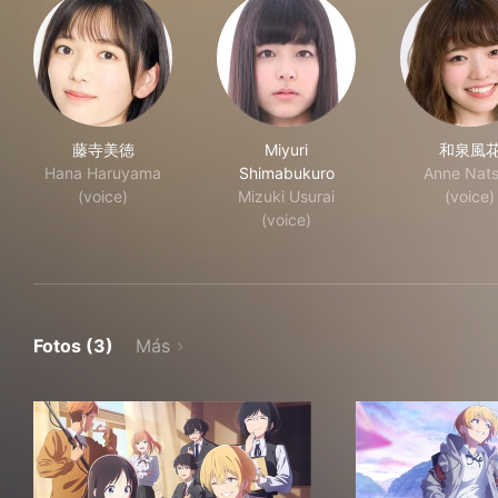
藤寺美徳
Miyuri
和泉風
Hana Haruyama
Shimabukuro
Anne Nat
(voice)
Mizuki Usurai
(voice)
(voice)
Fotos (3)
Más