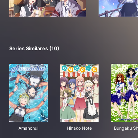
Series Similares (10)
Amanchu!
Hinako Note
Bun
Amanchu!
Hinako Note
Bungaku Sh