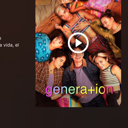
e
 vida, el