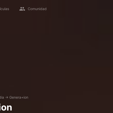
ículas
Comunidad
ia
→
Genera+ion
ion