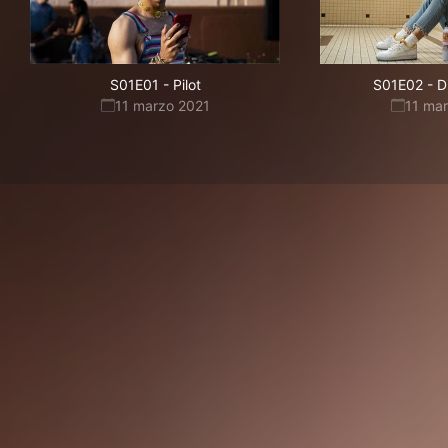
S01E01
-
Pilot
S01E02
-
D
11 marzo 2021
11 ma