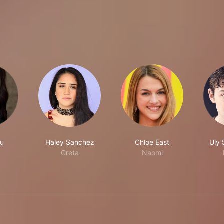
u
Haley Sanchez
Chloe East
Uly 
Greta
Naomi