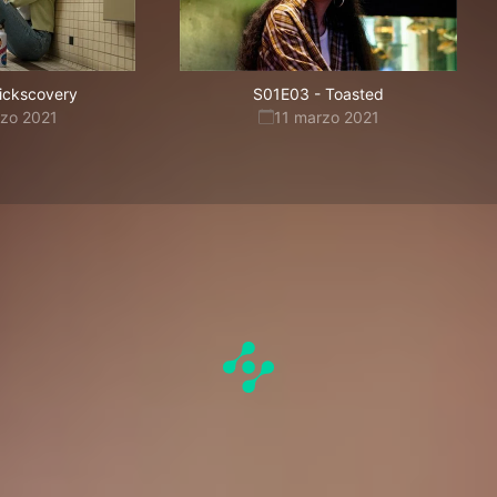
ickscovery
S01E03
-
Toasted
rzo 2021
11 marzo 2021