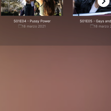
right
S01E04
-
Pussy Power
S01E05
-
Gays and
18 marzo 2021
18 marzo 