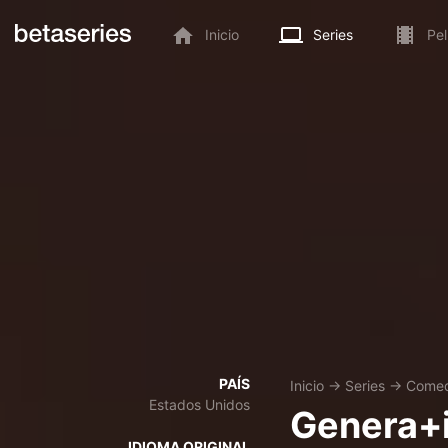
Inicio
Series
Pel
PAÍS
Inicio
→
Series
→
Comed
Estados Unidos
Genera+
IDIOMA ORIGINAL