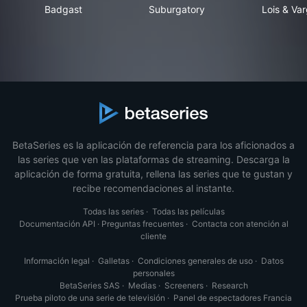
Badgast
Suburgatory
Loi
Badgast
Suburgatory
Lois & Va
BetaSeries es la aplicación de referencia para los aficionados a
las series que ven las plataformas de streaming. Descarga la
aplicación de forma gratuita, rellena las series que te gustan y
recibe recomendaciones al instante.
Todas las series
·
Todas las películas
Documentación API
·
Preguntas frecuentes
·
Contacta con atención al
cliente
Información legal
·
Galletas
·
Condiciones generales de uso
·
Datos
personales
BetaSeries SAS
·
Medias
·
Screeners
·
Research
Prueba piloto de una serie de televisión
·
Panel de espectadores Francia