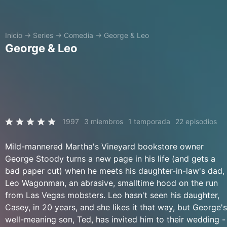
Inicio
→
Series
→
Comedia
→
George & Leo
George & Leo
1997
3 miembros
1 temporada
22 episodios
Mild-mannered Martha's Vineyard bookstore owner
George Stoody turns a new page in his life (and gets a
bad paper cut) when he meets his daughter-in-law's dad,
Leo Wagonman, an abrasive, smalltime hood on the run
from Las Vegas mobsters. Leo hasn't seen his daughter,
Casey, in 20 years, and she likes it that way, but George's
well-meaning son, Ted, has invited him to their wedding -