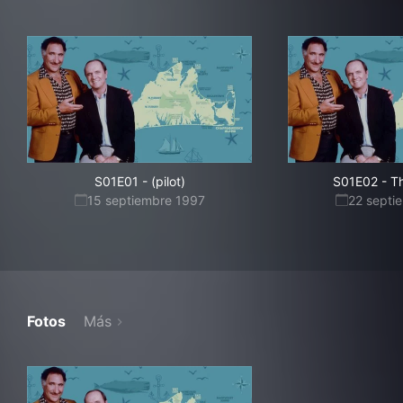
S01E01
-
(pilot)
S01E02
-
T
15 septiembre 1997
22 septi
Fotos
Más