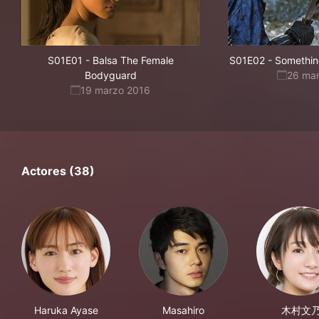
S01E01
-
Balsa The Female
S01E02
-
Something
Bodyguard
26 ma
19 marzo 2016
Actores (38)
Haruka Ayase
Masahiro
木村文