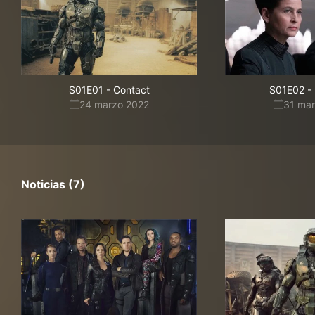
S01E01
-
Contact
S01E02
-
24 marzo 2022
31 ma
Noticias (7)