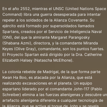
En el año 2552, mientras el UNSC (United Nations Space
Command) libra una guerra desesperada para intentar
repeler a los soldados de la Alianza Covenante. Su
ejército está formado por supersoldados llamados
Spartans, creados por el Servicio de Inteligencia Naval
(ONI), del que la almirante Margaret Parangosky
(Shabana Azmi), directora, y la comandante Miranda
Keyes (Olive Gray), comandante, son los puntos fuertes.
El Proyecto Spartan está dirigido por la Dra. Catherine
Elizabeth Halsey (Natascha McElhone).
La colonia rebelde de Madrigal, de la que forma parte
Kwan Ha Boo, es atacada por la Alianza, que está
realizando excavaciones en el planeta. Un equipo
espartano liderado por el comandante John-117 (Pablo
Schreiber) elimina a las fuerzas alienígenas y descubre un
artefacto alienígena diferente a cualquier tecnología de
la Alianza, que se activa al toque de John y se revela