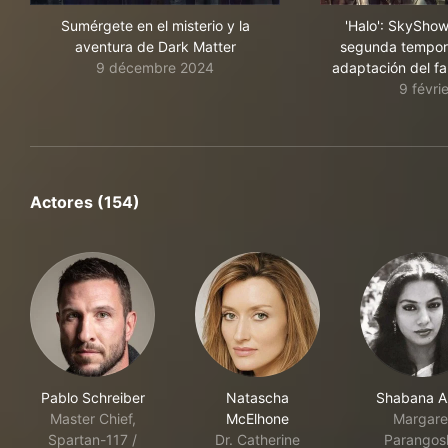
Sumérgete en el misterio y la
'Halo': SkyShow
aventura de Dark Matter
segunda tempora
9 décembre 2024
adaptación del f
9 févri
Actores (154)
Pablo Schreiber
Natascha
Shabana A
Master Chief,
McElhone
Margare
Spartan-117 /
Dr. Catherine
Parangos