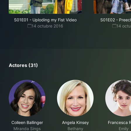
S01E01
-
Uploding my Fist Video
S01E02
-
Preech
14 octubre 2016
14 oct
Actores (31)
Colleen Ballinger
Angela Kinsey
Francesca R
Miranda Sings
Bethany
Emily