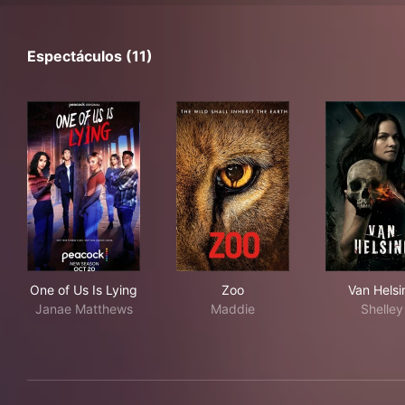
Espectáculos (11)
One of Us Is Lying
Zoo
Van
One of Us Is Lying
Zoo
Van Helsi
Janae Matthews
Maddie
Shelley