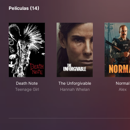
Películas (14)
Death Note
The Unforgivable
Nor
Death Note
The Unforgivable
Normal
Teenage Girl
Hannah Whelan
Alex