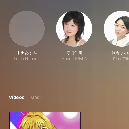
中田あすみ
寺門仁美
浅野まゆ
Lucia Nanami
Hanon Hōshō
Rina Tōi
Vídeos
Más