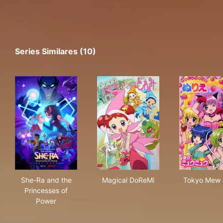
Series Similares (10)
She-Ra and the Princesses of Power
Magical DoReMi
Tok
She-Ra and the
Magical DoReMi
Tokyo Mew
Princesses of
Power