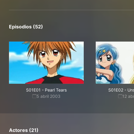
Episodios (52)
S01E01
-
Pearl Tears
S01E02
-
Uns
5 abril 2003
12 ab
Actores (21)