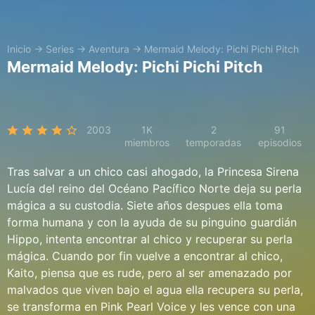
Inicio
→
Series
→
Aventura
→
Mermaid Melody: Pichi Pichi Pitch
Mermaid Melody: Pichi Pichi Pitch
2003
1K
2
91
miembros
temporadas
episodios
Tras salvar a un chico casi ahogado, la Princesa Sirena
Lucía del reino del Océano Pacífico Norte deja su perla
mágica a su custodia. Siete años despues ella toma
forma humana y con la ayuda de su pinguino guardián
Hippo, intenta encontrar al chico y recuperar su perla
mágica. Cuando por fin vuelve a encontrar al chico,
Kaito, piensa que es rude, pero al ser amenazado por
malvados que viven bajo el agua ella recupera su perla,
se transforma en Pink Pearl Voice y les vence con una