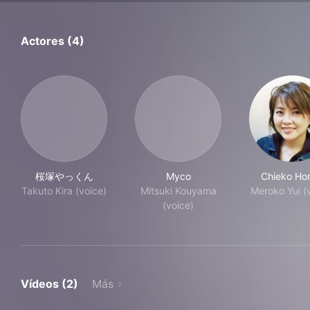
Actores (4)
桜塚やっくん
Myco
Chieko Ho
Takuto Kira (voice)
Mitsuki Kouyama
Meroko Yui (
(voice)
Vídeos (2)
Más