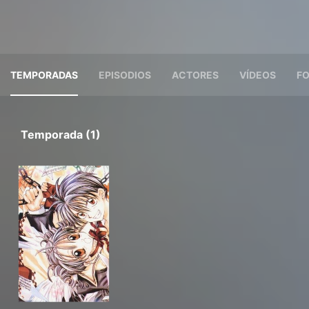
TEMPORADAS
EPISODIOS
ACTORES
VÍDEOS
F
Temporada (1)