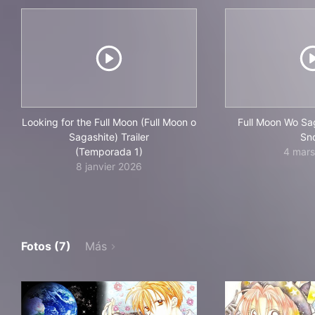
Looking for the Full Moon (Full Moon o
Full Moon Wo Sag
Sagashite) Trailer
Sn
(Temporada 1)
4 mar
8 janvier 2026
Fotos (7)
Más