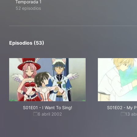
Temporada 1
52 episodios
Episodios (53)
S01E01
-
I Want To Sing!
S01E02
-
My Pr
6 abril 2002
13 ab