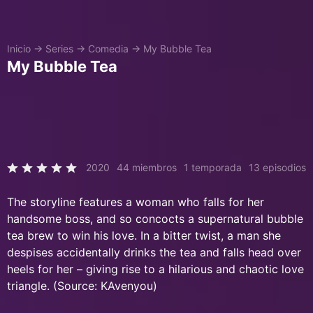
Inicio
→
Series
→
Comedia
→
My Bubble Tea
My Bubble Tea
2020
44 miembros
1 temporada
13 episodios
The storyline features a woman who falls for her
handsome boss, and so concocts a supernatural bubble
tea brew to win his love. In a bitter twist, a man she
despises accidentally drinks the tea and falls head over
heels for her – giving rise to a hilarious and chaotic love
triangle. (Source: KAvenyou)