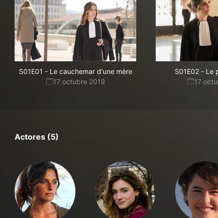
S01E01
-
Le cauchemar d'une mère
S01E02
-
Le 
17 octubre 2019
17 oct
Actores (5)