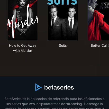
How to Get Away with Murder
Suits
Bett
How to Get Away
Suits
Better Call 
with Murder
BetaSeries es la aplicación de referencia para los aficionados a
las series que ven las plataformas de streaming. Descarga la
aplicación de forma gratuita, rellena las series que te gustan y