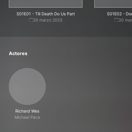
S01E01
-
Till Death Do Us Part
S01E02
-
Dou
29 marzo 2023
30 ma
Actores
Richard Wes
Michael Pace