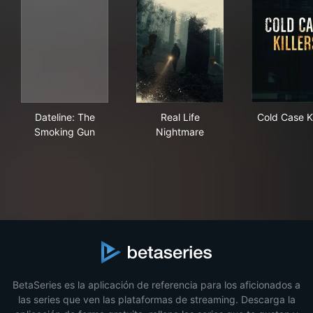
Dateline: The Smoking Gun
Real Life Nightmare
Cold
Dateline: The
Real Life
Cold Case Ki
Smoking Gun
Nightmare
BetaSeries es la aplicación de referencia para los aficionados a
las series que ven las plataformas de streaming. Descarga la