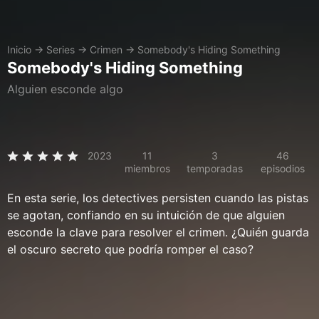
Inicio
→
Series
→
Crimen
→
Somebody's Hiding Something
Somebody's Hiding Something
Alguien esconde algo
2023
11
3
46
miembros
temporadas
episodios
En esta serie, los detectives persisten cuando las pistas
se agotan, confiando en su intuición de que alguien
esconde la clave para resolver el crimen. ¿Quién guarda
el oscuro secreto que podría romper el caso?