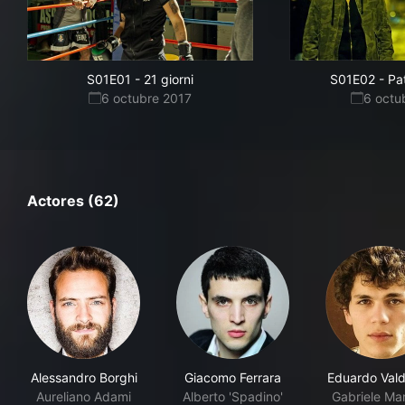
S01E01
-
21 giorni
S01E02
-
Pat
6 octubre 2017
6 octu
Actores (62)
Alessandro Borghi
Giacomo Ferrara
Eduardo Vald
Aureliano Adami
Alberto 'Spadino'
Gabriele Marc