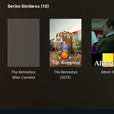
Series Similares (10)
The Kennedys: After Camelot
The Kennedys (2015)
Albe
The Kennedys:
The Kennedys
Albert II
After Camelot
(2015)