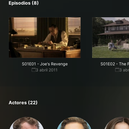
Episodios (8)
S01E01
-
Joe's Revenge
S01E02
-
The 
3 abril 2011
3 abr
Actores (22)