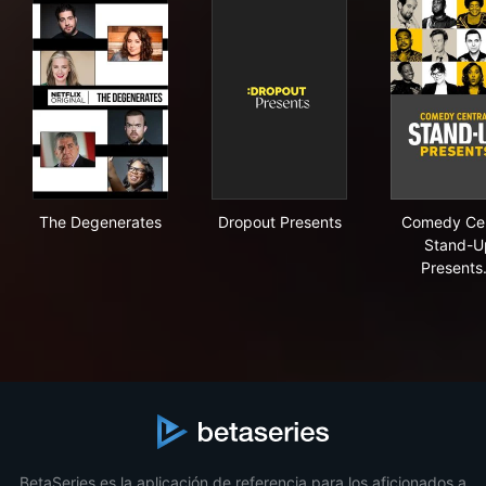
The Degenerates
Dropout Presents
Com
The Degenerates
Dropout Presents
Comedy Cen
Stand-U
Present
BetaSeries es la aplicación de referencia para los aficionados a