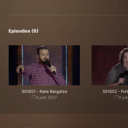
Episodios (6)
S01E01
-
Nate Bargatze
S01E02
-
For
4 julio 2017
4 jul