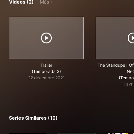
Vídeos (2)
Más
Trailer
The Standups | Offi
(Temporada 3)
Net
22 décembre 2021
(Tempo
11 avr
Series Similares (10)