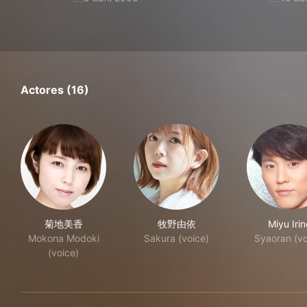
Actores (16)
菊地美香
牧野由依
Miyu Irin
Mokona Modoki
Sakura (voice)
Syaoran (vo
(voice)