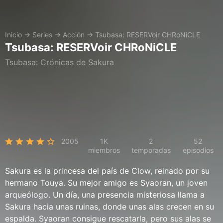
Inicio
→
Series
→
Acción
→
Tsubasa: RESERVoir CHRoNiCLE
Tsubasa: RESERVoir CHRoNiCLE
Tsubasa: Crónicas de Sakura
2005
1K
2
52
miembros
temporadas
episodios
Sakura es la princesa del país de Clow, reinado por su
hermano Touya. Su mejor amigo es Syaoran, un joven
arqueólogo. Un día, una presencia misteriosa llama a
Sakura hacia unas ruinas, donde unas alas crecen en su
espalda. Syaoran consigue rescatarla, pero sus alas se