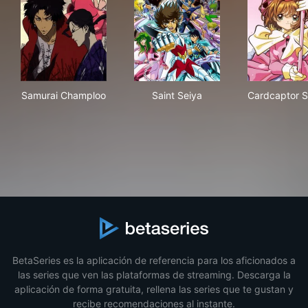
Samurai Champloo
Saint Seiya
Car
Samurai Champloo
Saint Seiya
Cardcaptor 
BetaSeries es la aplicación de referencia para los aficionados a
las series que ven las plataformas de streaming. Descarga la
aplicación de forma gratuita, rellena las series que te gustan y
recibe recomendaciones al instante.