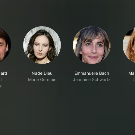
dard
Nade Dieu
Emmanuelle Bach
Mar
d
Marie Germain
Jeannine Schwartz
L
z