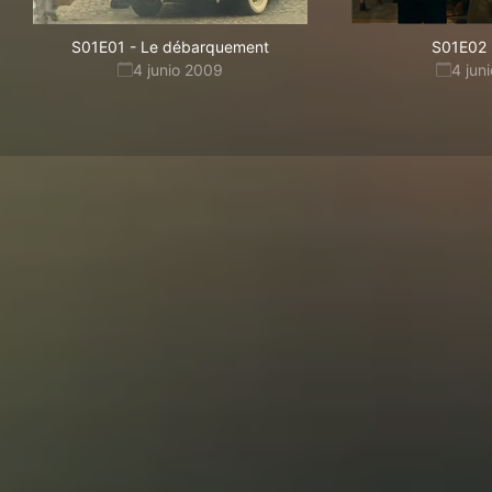
S01E01
-
Le débarquement
S01E02
4 junio 2009
4 jun