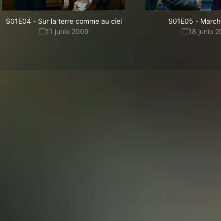
S01E04
-
Sur la terre comme au ciel
S01E05
-
Marché
11 junio 2009
18 junio 