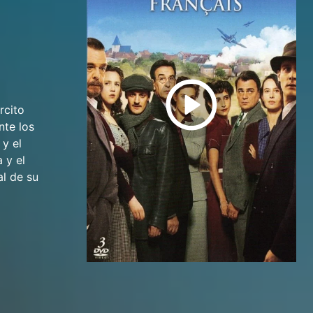
rcito
nte los
y el
 y el
al de su