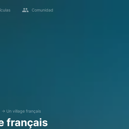
ículas
Comunidad
x
→
Un village français
e français