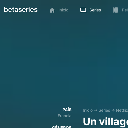
Inicio
Series
Pel
PAÍS
Inicio
→
Series
→
Netfli
Francia
Un villag
GÉNEROS