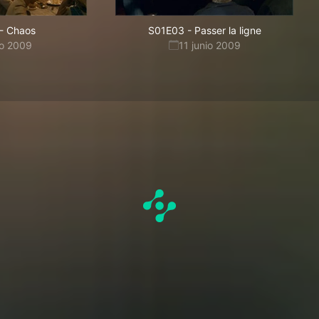
-
Chaos
S01E03
-
Passer la ligne
io 2009
11 junio 2009