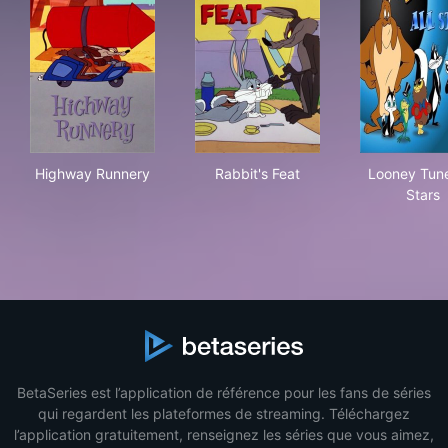
Highway Runnery
Rabbit's Feat
Loo
Highway Runnery
Rabbit's Feat
Looney Tune
Stars
BetaSeries est l’application de référence pour les fans de séries
qui regardent les plateformes de streaming. Téléchargez
l’application gratuitement, renseignez les séries que vous aimez,