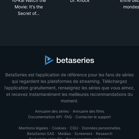
Yo-kai Watch the
Dr. Knock
Entre de
Movie: It's the
monde
Secret of…
BetaSeries est l’application de référence pour les fans de séries
qui regardent les plateformes de streaming. Téléchargez
l’application gratuitement, renseignez les séries que vous aimez,
et recevez instantanément les meilleures recommandations du
moment.
Annuaire des séries
·
Annuaire des films
Documentation API
·
FAQ
·
Contacter le support
Mentions légales
·
Cookies
·
CGU
·
Données personnelles
BetaSeries SAS
·
Medias
·
Screeners
·
Research