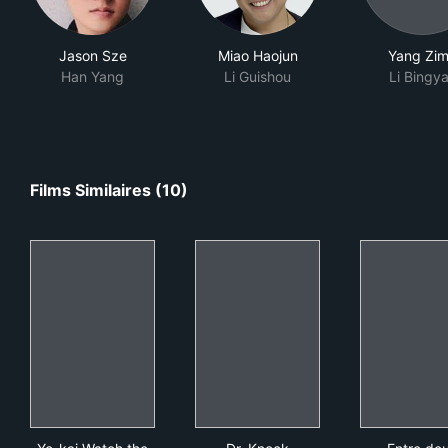
Jason Sze
Miao Haojun
Yang Zi
Han Yang
Li Guishou
Li Bingy
Films Similaires (10)
Yo-kai Watch the Movie: It's the Secret of Birth, Meow!
Dr. Knock
Ent