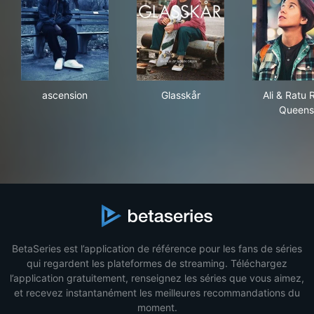
ascension
Glasskår
Ali
ascension
Glasskår
Ali & Ratu 
Queens
BetaSeries est l’application de référence pour les fans de séries
qui regardent les plateformes de streaming. Téléchargez
l’application gratuitement, renseignez les séries que vous aimez,
et recevez instantanément les meilleures recommandations du
moment.