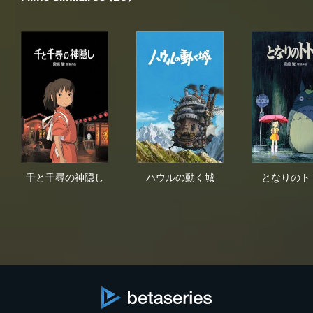
千と千尋の神隠し
ハウルの動く城
と
千と千尋の神隠し
ハウルの動く城
となりのト