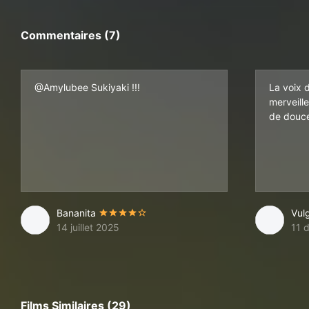
Commentaires (7)
@Amylubee Sukiyaki !!!
La voix 
merveille
de douce
Bananita
Vul
14 juillet 2025
11 
Films Similaires (29)