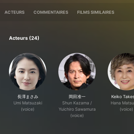
ACTEURS
COMMENTAIRES
FILMS SIMILAIRES
Acteurs (24)
長澤まさみ
岡田准一
Keiko Takes
Umi Matsuzaki
Shun Kazama /
Hana Matsu
(voice)
Yuichiro Sawamura
(voice)
(voice)