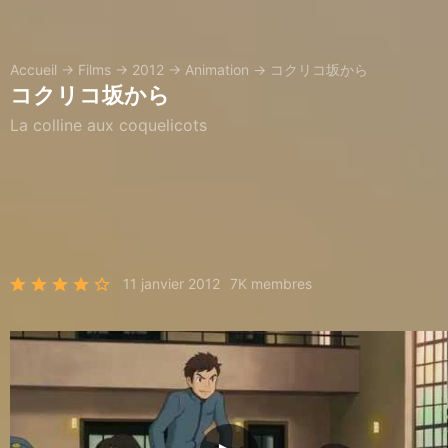
Accueil
→
Films
→
2012
→
Animation
→
コクリコ坂から
コクリコ坂から
La colline aux coquelicots
11 janvier 2012
7K membres