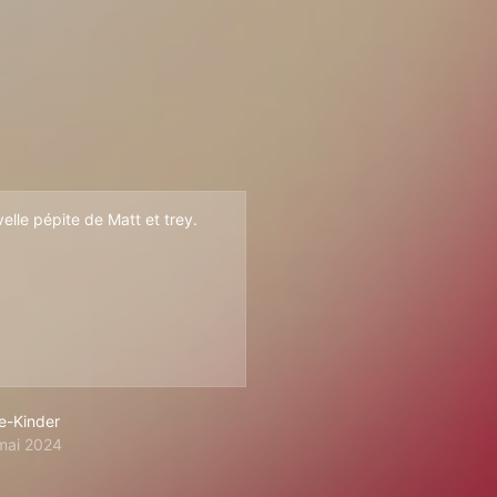
elle pépite de Matt et trey.
le-Kinder
mai 2024