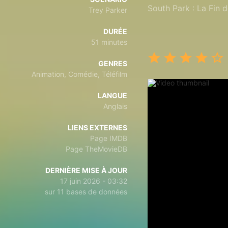
South Park : La Fin d
Trey Parker
DURÉE
51 minutes
GENRES
Animation, Comédie, Téléfilm
LANGUE
Anglais
LIENS EXTERNES
Page IMDB
Page TheMovieDB
DERNIÈRE MISE À JOUR
17 juin 2026 - 03:32
sur 11 bases de données