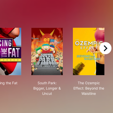
right
Facing the Fat
South Park: Bigger, Longer & Uncut
The Ozempic Ef
ing the Fat
South Park:
The Ozempic
Bigger, Longer &
Effect: Beyond the
Uncut
Waistline