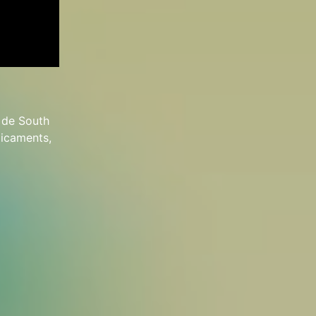
 de South
dicaments,