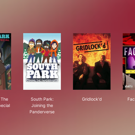
rs Part 2
th Park: The Pandemic Special
South Park: Joining the Panderverse
Gridlock'd
 The
South Park:
Gridlock'd
Fac
ecial
Joining the
Panderverse