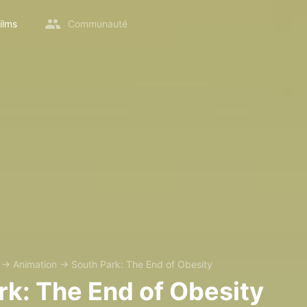
ilms
Communauté
→
Animation
→
South Park: The End of Obesity
rk: The End of Obesity