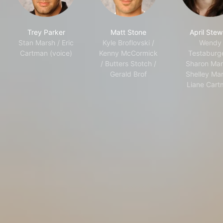
Trey Parker
Matt Stone
April Stew
Stan Marsh / Eric
Kyle Broflovski /
Wendy
Cartman (voice)
Kenny McCormick
Testaburge
/ Butters Stotch /
Sharon Mar
Gerald Brof
Shelley Mar
Liane Car