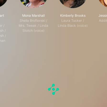
art
Mona Marshall
Kimberly Brooks
Jessi
Sheila Broflovski /
Laura Tucker /
Addit
r /
Mrs. Tweak / Linda
Linda Black (voice)
sh /
Stotch (voice)
sh /
tman