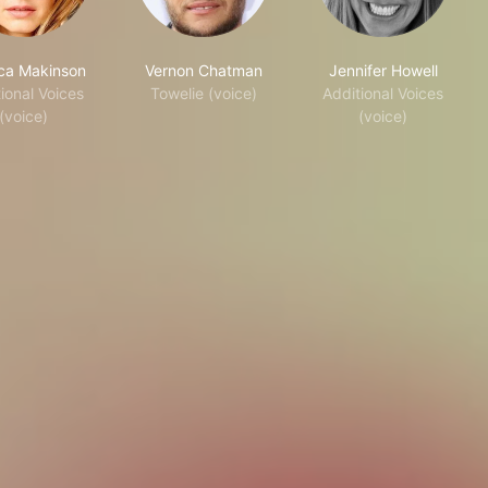
ca Makinson
Vernon Chatman
Jennifer Howell
ional Voices
Towelie (voice)
Additional Voices
(voice)
(voice)