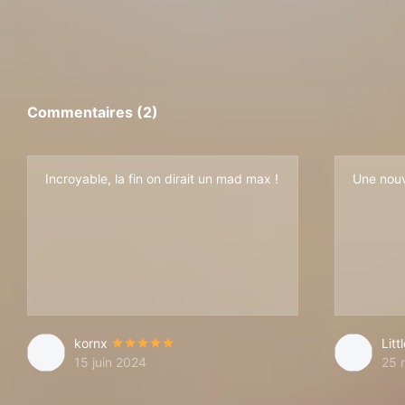
Commentaires (2)
Incroyable, la fin on dirait un mad max !
Une nouv
kornx
Litt
15 juin 2024
25 