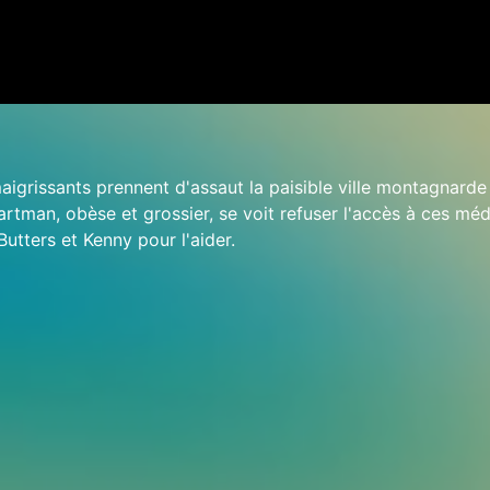
grissants prennent d'assaut la paisible ville montagnarde
artman, obèse et grossier, se voit refuser l'accès à ces mé
 Butters et Kenny pour l'aider.