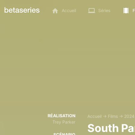
Accueil
Séries
F
RÉALISATION
Accueil
→
Films
→
2024
Trey Parker
South Pa
SCÉNARIO