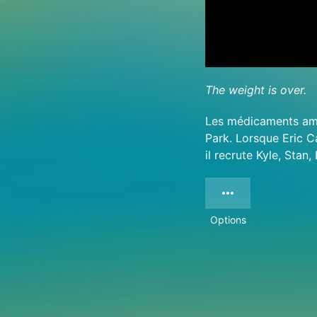
The weight is over.
Les médicaments amai
Park. Lorsque Eric C
il recrute Kyle, Stan,
Options