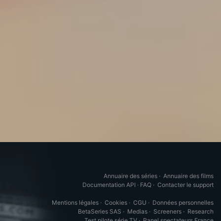
Annuaire des séries
·
Annuaire des films
Documentation API
·
FAQ
·
Contacter le support
Mentions légales
·
Cookies
·
CGU
·
Données personnelles
BetaSeries SAS
·
Medias
·
Screeners
·
Research
Test pilote série TV
·
Panel spectateurs France