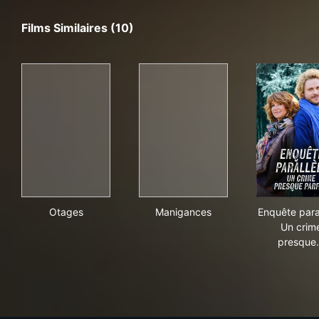
Films Similaires (10)
Otages
Manigances
Enqu
Otages
Manigances
Enquête paral
Un crim
presque