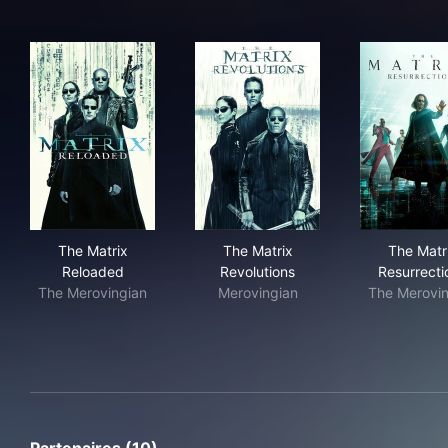
The Matrix Reloaded
The Matrix Revolutions
The
The Matrix
The Matrix
The Matr
Reloaded
Revolutions
Resurrecti
The Merovingian
Merovingian
The Merovin