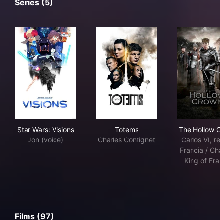
Séries (5)
Star Wars: Visions
Totems
The
Star Wars: Visions
Totems
The Hollow 
Jon (voice)
Charles Contignet
Carlos VI, r
Francia / Cha
King of Fr
Films (97)