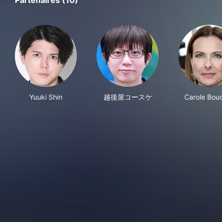
Partenaires (10)
Yuuki Shin
越後屋コースケ
Carole Bou