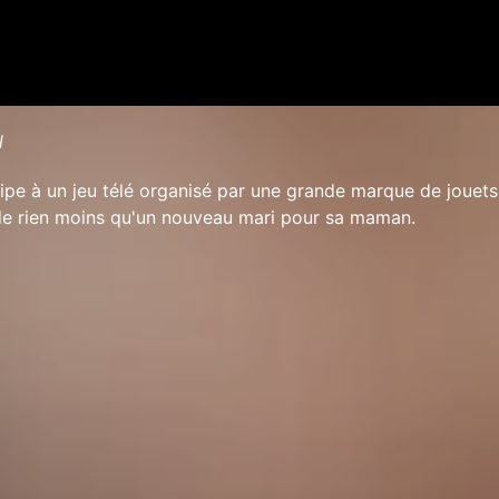
l
cipe à un jeu télé organisé par une grande marque de jouets.
e rien moins qu'un nouveau mari pour sa maman.