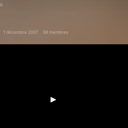
ël
1 décembre 2007
58 membres