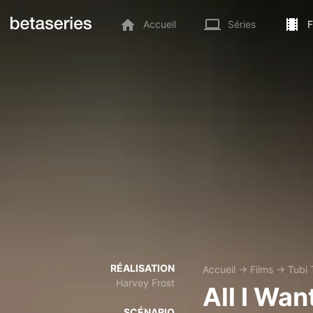
Accueil
Séries
F
RÉALISATION
Accueil
→
Films
→
Tubi 
Harvey Frost
All I Wan
SCÉNARIO