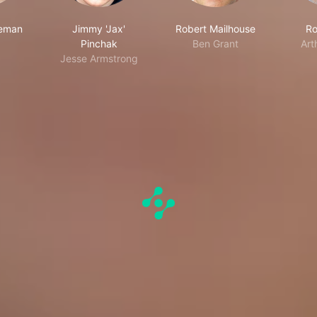
eman
Jimmy 'Jax'
Robert Mailhouse
Ro
Pinchak
Ben Grant
Art
Jesse Armstrong