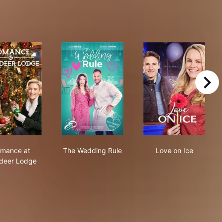
right
Romance at Reindeer Lodge
The Wedding Rule
Love on Ice
mance at
The Wedding Rule
Love on Ice
deer Lodge