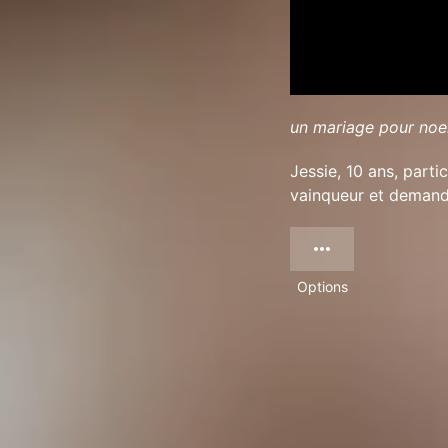
un mariage pour noe
Jessie, 10 ans, parti
vainqueur et demand
Options