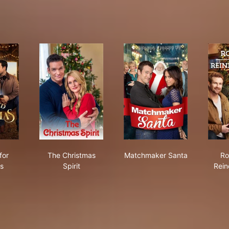
I Need for Christmas
The Christmas Spirit
Matchmaker Santa
for
The Christmas
Matchmaker Santa
Ro
s
Spirit
Rein