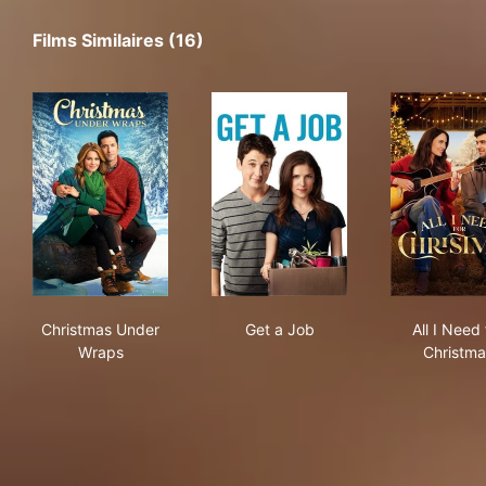
Films Similaires (16)
Christmas Under Wraps
Get a Job
All 
Christmas Under
Get a Job
All I Need 
Wraps
Christma