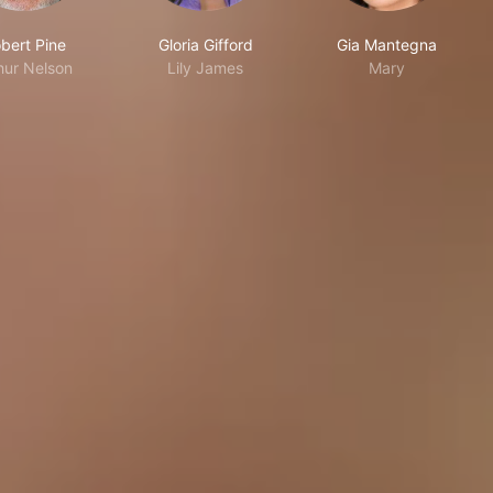
bert Pine
Gloria Gifford
Gia Mantegna
hur Nelson
Lily James
Mary