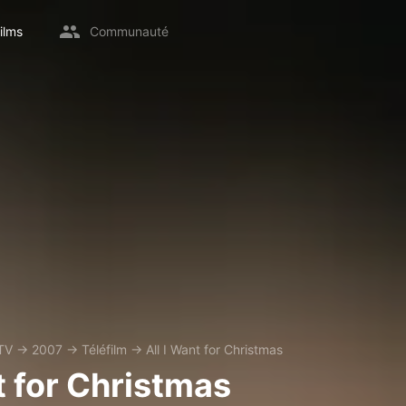
ilms
Communauté
TV
→
2007
→
Téléfilm
→
All I Want for Christmas
t for Christmas