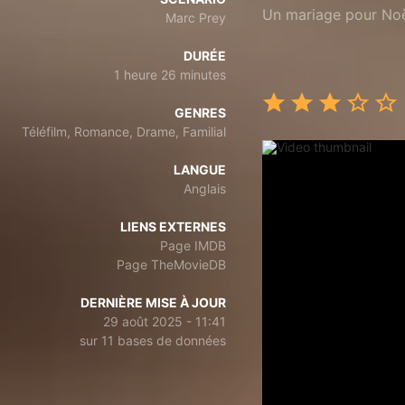
Un mariage pour No
Marc Prey
DURÉE
1 heure 26 minutes
GENRES
Téléfilm, Romance, Drame, Familial
LANGUE
Anglais
LIENS EXTERNES
Page IMDB
Page TheMovieDB
DERNIÈRE MISE À JOUR
29 août 2025 - 11:41
sur 11 bases de données