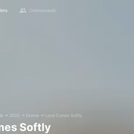
ilms
Communauté
la
→
2003
→
Drame
→
Love Comes Softly
es Softly