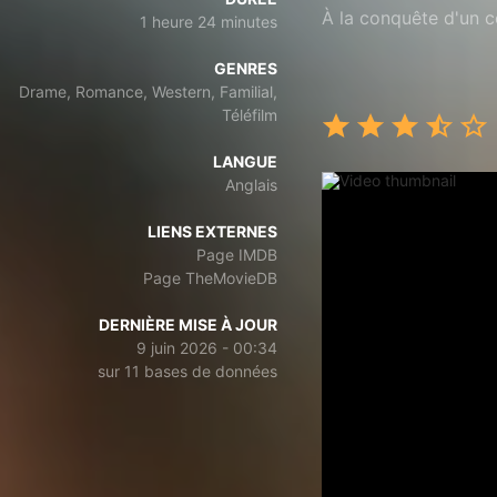
À la conquête d'un 
1 heure 24 minutes
GENRES
Drame, Romance, Western, Familial,
Téléfilm
LANGUE
Anglais
LIENS EXTERNES
Page IMDB
Page TheMovieDB
DERNIÈRE MISE À JOUR
9 juin 2026 - 00:34
sur 11 bases de données