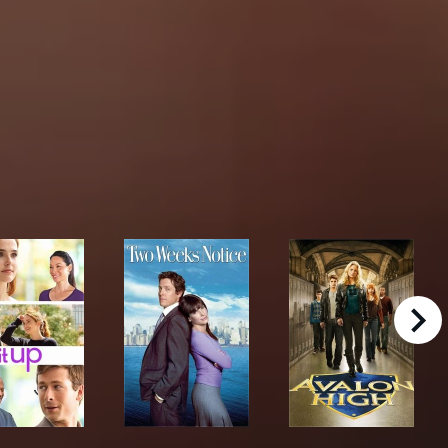
right
Set It Up
Two Weeks Notice
Avalon High