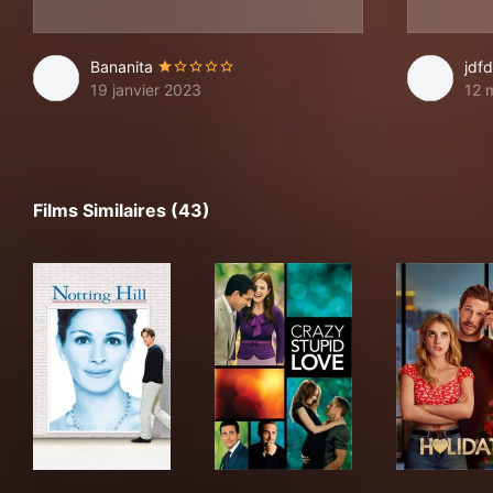
Bananita
jdfd
19 janvier 2023
12 
Films Similaires (43)
Notting Hill
Crazy, Stupid, Love.
Hol