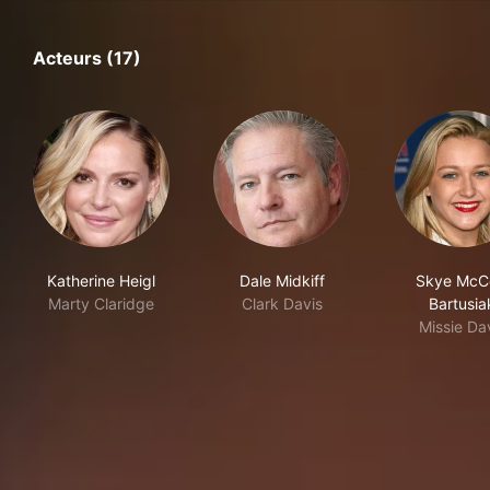
Acteurs (17)
Katherine Heigl
Dale Midkiff
Skye McC
Marty Claridge
Clark Davis
Bartusia
Missie Da