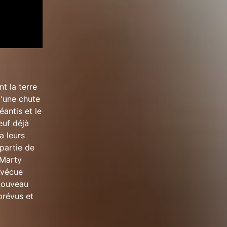
t la terre
d'une chute
antis et le
euf déjà
a leurs
epartie de
 Marty
 vécue
 nouveau
prévus et