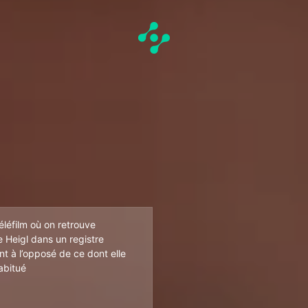
éléfilm où on retrouve
e Heigl dans un registre
nt à l’opposé de ce dont elle
abitué