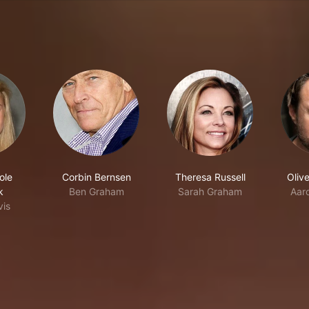
ole
Corbin Bernsen
Theresa Russell
Oliv
k
Ben Graham
Sarah Graham
Aar
vis