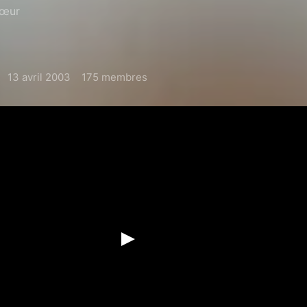
cœur
13 avril 2003
175 membres