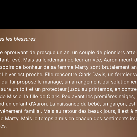
es les blessures
 éprouvant de presque un an, un couple de pionniers attein
 tant rêvé. Mais au lendemain de leur arrivée, Aaron meurt 
espoirs de bonheur de sa femme Marty sont brutalement ané
ar l'hiver est proche. Elle rencontre Clark Davis, un fermier v
, qui lui propose le mariage, un arrangement qui solutionner
 aura un toit et un protecteur jusqu'au printemps, en contr
de Missie, la fille de Clark. Peu avant les premières neiges,
nd un enfant d'Aaron. La naissance du bébé, un garçon, est
nement familial. Mais au retour des beaux jours, il est à
de Marty. Mais le temps a mis en chacun des sentiments im
és.