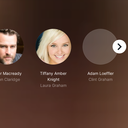
right
er Macready
Tiffany Amber
Adam Loeffler
on Claridge
Knight
Clint Graham
Laura Graham