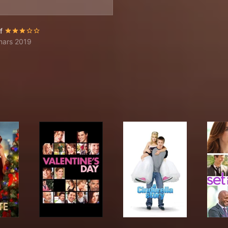
f
mars 2019
idate
Valentine's Day
A Cinderella Story