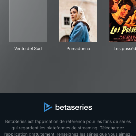
Vento del Sud
Primadonna
Les
Vento del Sud
Primadonna
Les possé
BetaSeries est l’application de référence pour les fans de séries
qui regardent les plateformes de streaming. Téléchargez
l’application gratuitement, renseignez les séries que vous aimez,