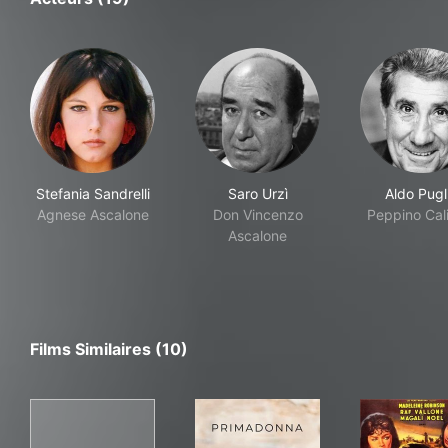
Stefania Sandrelli
Saro Urzì
Aldo Pugli
Agnese Ascalone
Don Vincenzo
Peppino Cal
Ascalone
Films Similaires (10)