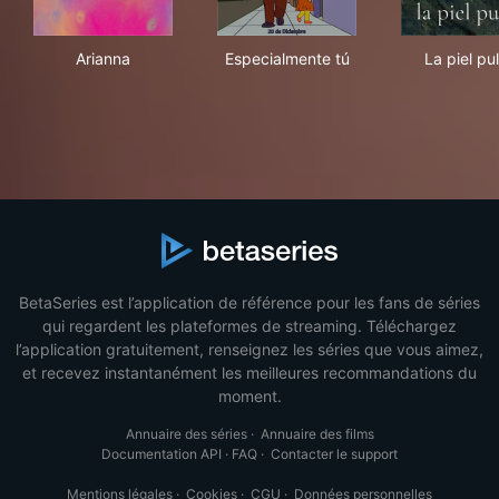
Arianna
Especialmente tú
La p
Arianna
Especialmente tú
La piel pu
BetaSeries est l’application de référence pour les fans de séries
qui regardent les plateformes de streaming. Téléchargez
l’application gratuitement, renseignez les séries que vous aimez,
et recevez instantanément les meilleures recommandations du
moment.
Annuaire des séries
·
Annuaire des films
Documentation API
·
FAQ
·
Contacter le support
Mentions légales
·
Cookies
·
CGU
·
Données personnelles