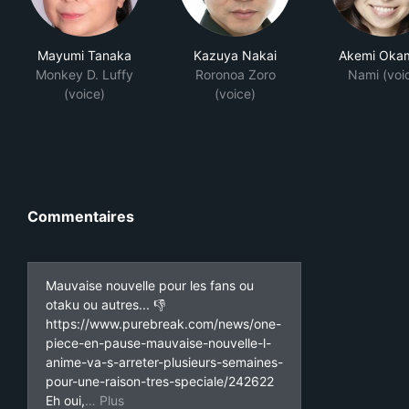
Mayumi Tanaka
Kazuya Nakai
Akemi Oka
Monkey D. Luffy
Roronoa Zoro
Nami (voi
(voice)
(voice)
Commentaires
Mauvaise nouvelle pour les fans ou
otaku ou autres... 👎
https://www.purebreak.com/news/one-
piece-en-pause-mauvaise-nouvelle-l-
anime-va-s-arreter-plusieurs-semaines-
pour-une-raison-tres-speciale/242622
la diffusion de l'animé va être momentanément s
Eh oui,