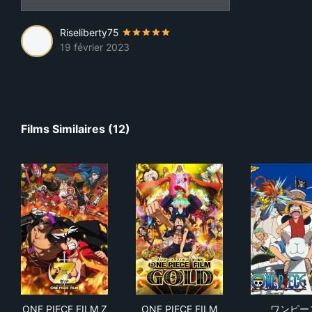
Riseliberty75
19 février 2023
Films Similaires (12)
ONE PIECE FILM Z
ONE PIECE FILM GOLD
ワ
ONE PIECE FILM Z
ONE PIECE FILM
ワンピー