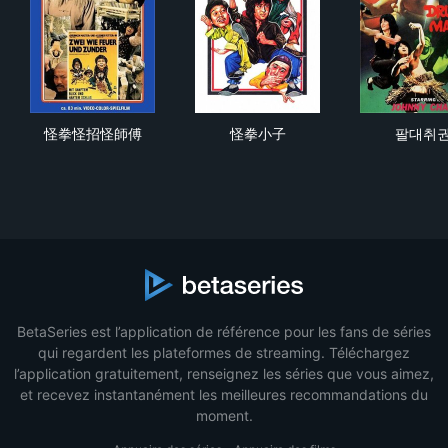
怪拳怪招怪師傅
怪拳小子
팔
怪拳怪招怪師傅
怪拳小子
팔대취
BetaSeries est l’application de référence pour les fans de séries
qui regardent les plateformes de streaming. Téléchargez
l’application gratuitement, renseignez les séries que vous aimez,
et recevez instantanément les meilleures recommandations du
moment.