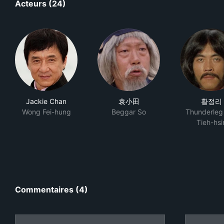
Acteurs (24)
Jackie Chan
袁小田
황정리
Wong Fei-hung
Beggar So
Thunderleg
Tieh-hsi
Commentaires (4)