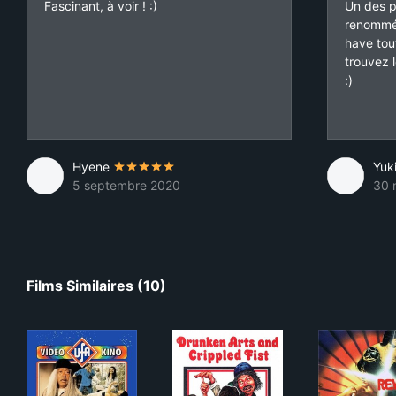
Fascinant, à voir ! :)
Un des pr
renommé
have tou
trouvez 
:)
Hyene
Yuk
5 septembre 2020
30 
Films Similaires (10)