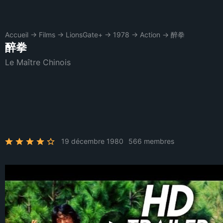
Accueil
→
Films
→
LionsGate+
→
1978
→
Action
→
醉拳
醉拳
Le Maître Chinois
19 décembre 1980
566 membres